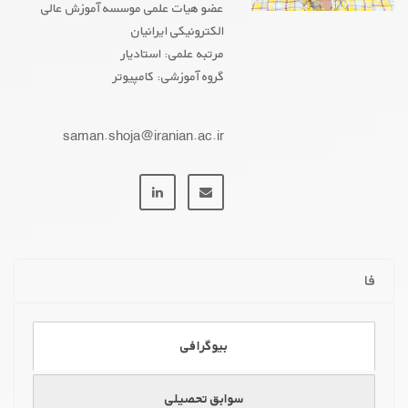
عضو هیات علمی موسسه آموزش عالی
الکترونیکی ایرانیان
مرتبه علمی: استادیار
گروه آموزشی: کامپیوتر
GOOGLE SCHOLAR
saman.shoja@iranian.ac.ir
PUBLONS
ORCID
ResearchGate
SCOPUS
فا
بیوگرافی
سوابق تحصیلی