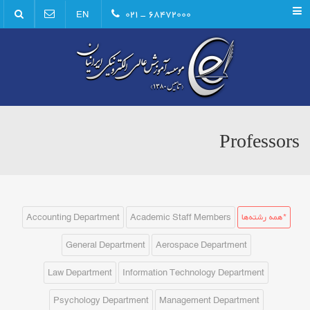
Menu
۶۸۴۷۲۰۰۰ - ۰۲۱
EN
Professors
*همه رشته‌ها
Academic Staff Members
Accounting Department
General Department
Aerospace Department
Law Department
Information Technology Department
Psychology Department
Management Department