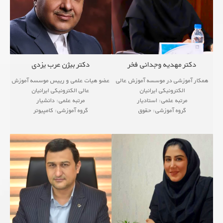
دکتر مهدیه وجدانی فخر
دکتر بیژن عرب یزدی
همکار آموزشی در موسسه آموزش عالی
عضو هیات علمی و رییس موسسه آموزش
الکترونیکی ایرانیان
عالی الکترونیکی ایرانیان
مرتبه علمی: استادیار
مرتبه علمی: دانشیار
گروه آموزشی: حقوق
گروه آموزشی: کامپیوتر
<!--زمینه های پژوهشی
<!--زمینه های پژوهشی
● Analog Electronic Circuits
● Analog Electronic Circuits
...
● Communic
...
● Communication Circuits