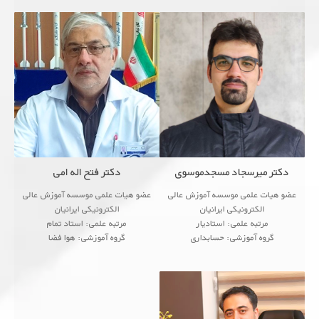
<!--زمینه های پژوهشی
<!--زمینه های پژوهشی
...
● Ana
...
�
دکتر میر‌سجاد مسجد‌موسوی
دکتر فتح اله امی
عضو هیات علمی موسسه آموزش عالی
عضو هیات علمی موسسه آموزش عالی
الکترونیکی ایرانیان
الکترونیکی ایرانیان
مرتبه علمی: استادیار
مرتبه علمی: استاد تمام
گروه آموزشی: حسابداری
گروه آموزشی: هوا فضا
<!--زمینه های پژوهشی
<!--زمینه های پژوهشی
● Analog Electronic Circuits
● Analog Electronic Circuits
...
● Communication Circ
...
● Communication Circ