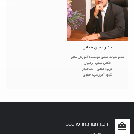
دکتر حسن فدائی
عضو هیات علمی موسسه آموزش عالی
الکترونیکی ایرانیان
مرتبه علمی: استادیار
گروه آموزشی: حقوق
<!--زمینه های پژوهشی
● Analog Electronic Circuits
● Communication Circuits
...
books.iranian.ac.ir