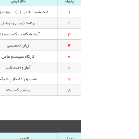
ردیف
نام درس
۱
اندیشه اسلامی (۲) – نبوت و امامت
۲
برنامه نویسی موبایل
۳
آزمایشگاه پایگاه داده (۲)
۴
زبان تخصصی
۵
کارگاه سیستم عامل
۶
آمار و احتمالات
۷
نصب و راه اندازی شبکه
۸
ریاضی گسسته
ردیف
نام درس