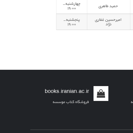
چهارشنبه-
حمید طاهری
۱۹:۰۰
امیرحسین غفاری
پنجشنبه-
نژاد
۱۹:۰۰
books.iranian.ac.ir
ه
فروشگاه کتاب موسسه