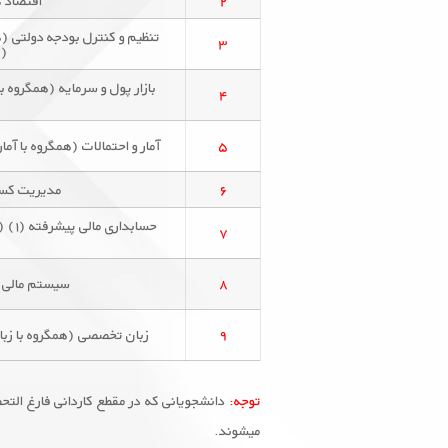
۲
اقتصاد ک
۳
(م
۴
۵
آمار و احتمالات (همگروه با آمار کاربردی۲ – کد ۴۰۳۰۰۵) (مشترک: 
۶
مدیریت کسب
۷
۸
سیستم مالی ش
۹
زبان تخصصی (همگروه با زبان تخصصی۲ – ۴۰۳۱۱۵) (مشترک
توجه:
دانشجویانی که در مقطع کاردانی فارغ التح
میشوند.