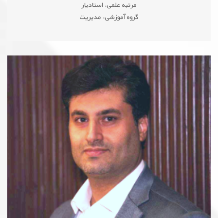
مرتبه علمی: استادیار
گروه آموزشی: مدیریت
GOOGLE SCHOLAR
elham.karimiasl@iranian.ac.ir
PUBLONS
ORCID
ResearchGate
ACADEMIA