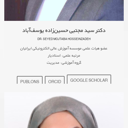
دکتر سید مجتبی حسین‌زاده یوسف‌آباد
DR. SEYED MOJTABA HOSSEINZADEH
عضو هیات علمی موسسه آموزش عالی الکترونیکی ایرانیان
مرتبه علمی: استادیار
گروه آموزشی: مدیریت
GOOGLE SCHOLAR
PUBLONS
ORCID
mojtaba.hosseinzadeh@iranian.ac.ir
ResearchGate
ACADEMIA